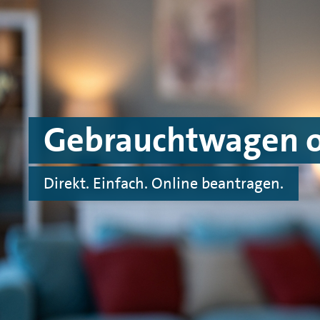
Zum Hauptinhalt springen
Zur Fußnote springen
Gebrauchtwagen on
Direkt. Einfach. Online beantragen.