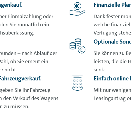
agenkauf.
Finanzielle Pla
per Einmalzahlung oder
Dank fester mona
hlen Sie monatlich ein
welche finanziel
chsüberlassung.
Verfügung steh
Optionale Son
ebunden – nach Ablauf der
Sie können zu B
ahl, ob Sie erneut ein
leisten, die die
r nicht.
senkt.
 Fahrzeugverkauf.
Einfach online 
geben Sie Ihr Fahrzeug
Mit nur wenigen 
um den Verkauf des Wagens
Leasingantrag
o
n zu müssen.