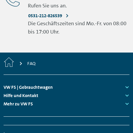
Rufen Sie uns an.
müssen.
0531-212-826539
Die Geschäftszeiten sind Mo.-Fr. von 08:00
bis 17:00 Uhr.
Home
FAQ
Footer
VW FS | Gebrauchtwagen
Navigation
Links:
Hilfe und Kontakt
Links:
Mehr zu VW FS
Links:
Links:
Meta
Soziale
Navigation
Medien