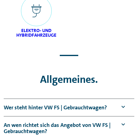
ELEKTRO- UND
HYBRIDFAHRZEUGE
Allgemeines.
Wer steht hinter VW FS | Gebrauchtwagen?
VW FS | Gebrauchtwagen ist ein Angebot der
An wen richtet sich das Angebot von VW FS |
Gebrauchtwagen?
Vehicle Trading International (VTI) GmbH. Die