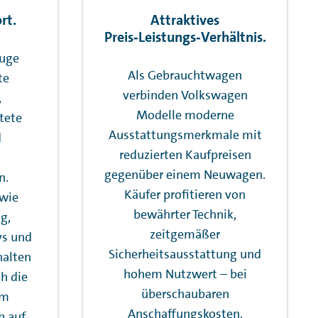
rt.
Attraktives
Preis‑Leistungs‑Verhältnis.
uge
Als Gebrauchtwagen
te
verbinden Volkswagen
,
Modelle moderne
tete
Ausstattungsmerkmale mit
d
reduzierten Kaufpreisen
gegenüber einem Neuwagen.
n.
Käufer profitieren von
wie
bewährter Technik,
g,
zeitgemäßer
ys und
Sicherheitsausstattung und
alten
hohem Nutzwert – bei
ch die
überschaubaren
im
Anschaffungskosten.
h auf