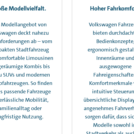
ße Modellvielfalt.
Hoher Fahrkomfo
 Modellangebot von
Volkswagen Fahrze
swagen deckt nahezu
bieten durchdach
nforderungen ab – vom
Bedienkonzepte
akten Stadtfahrzeug
ergonomisch gestal
omfortable Limousinen
Innenräume un
geräumige Kombis bis
ausgewogene
zu SUVs und modernen
Fahreigenschafte
ofahrzeugen. So finden
Komfortmerkmale 
as passende Fahrzeuge
intuitive Steuerun
erlässliche Mobilität,
übersichtliche Displa
amilienalltag oder
angenehmes Fahrverh
ngfristige Nutzung.
sorgen dafür, dass si
Modelle sowohl 
Stadtverkehr als auc