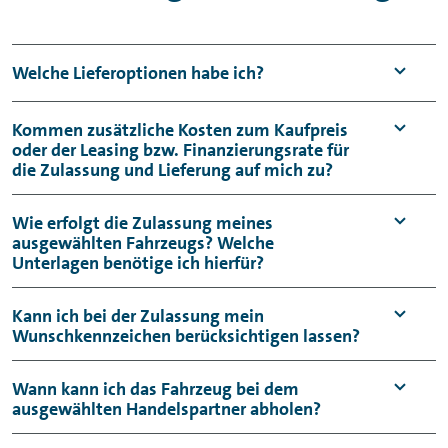
Welche Lieferoptionen habe ich?
Sie können Ihr Wunschfahrzeug entweder bei
Kommen zusätzliche Kosten zum Kaufpreis
oder der Leasing bzw. Finanzierungsrate für
einem unserer deutschlandweit ca. 400
die Zulassung und Lieferung auf mich zu?​
Handelspartner
abholen
oder aber wir liefern
Ihr Wunschfahrzeug bequem zu Ihnen nach
Bei einer Finanzierung oder einem Leasing
Wie erfolgt die Zulassung meines
Hause.
ausgewählten Fahrzeugs?​ Welche
übernehmen wir selbstverständlich die
Unterlagen benötige ich hierfür?
Kosten für Fahrzeugzulassung und auch den
Fahrzeugtransport zu Ihnen oder zu einem
Wir beauftragen für Sie die
Zulassung
über
Kann ich bei der Zulassung mein
unserer ausliefernden Handelspartner für Sie.
Wunschkennzeichen berücksichtigen lassen?
unseren Zulassungspartner. Von diesem
Entscheiden Sie sich für einen Online-Kauf,
erhalten Sie nach Beauftragung weitere
Ja, lassen Sie hierfür einfach unserem
so werden Ihnen die entsprechenden
Wann kann ich das Fahrzeug bei dem
Details zu den von Ihnen benötigten
ausgewählten Handelspartner abholen?
Zulassungspartner Ihre
Transport- und Zulassungskosten bei der
Angaben wie Ihre Bankverbindung für die
Reservierungsbestätigung zukommen, die
Auswahl der Lieferoption angezeigt.