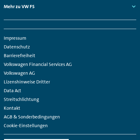
Links:
Mehr zu VW FS
Links:
Links:
Meta
Soziale
Navigation
Medien
Impressum
Links
Datenschutz
Barrierefreiheit
Volkswagen Financial Services AG
Volkswagen AG
Lizenshinweise Dritter
Data Act
Streitschlichtung
Kontakt
AGB & Sonderbedingungen
Cookie-Einstellungen